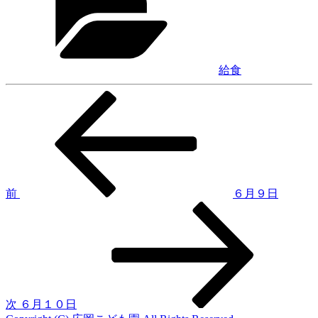
ゴ
リ
ー
給食
前
投
の
稿
投
稿
ナ
ビ
ゲ
前
６月９日
次
ー
の
シ
投
稿
ョ
ン
次
６月１０日