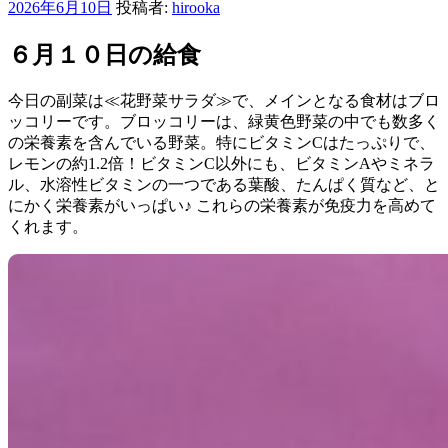
投
2026年6月10日
投稿者:
hirooka
稿
日:
６月１０日の給食
今日の副菜は≪花野菜サラダ≫で、メインとなる食材はブロ
ッコリーです。ブロッコリーは、緑黄色野菜の中でも数多く
の栄養素を含んでいる野菜。特にビタミンCはたっぷりで、
レモンの約1.2倍！ビタミンC以外にも、ビタミンAやミネラ
ル、水溶性ビタミンの一つである葉酸、たんぱく質など、と
にかく栄養素がいっぱい♪ これらの栄養素が免疫力を高めて
くれます。