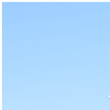
コ
ン
テ
ン
ツ
へ
ス
キ
ッ
プ