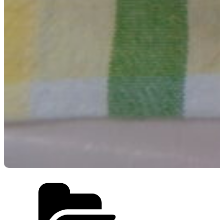
カ
テ
ゴ
リ