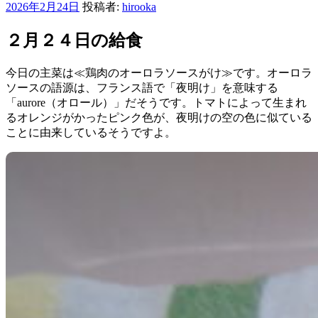
投
2026年2月24日
投稿者:
hirooka
稿
日:
２月２４日の給食
今日の主菜は≪鶏肉のオーロラソースがけ≫です。オーロラ
ソースの語源は、フランス語で「夜明け」を意味する
「aurore（オロール）」だそうです。トマトによって生まれ
るオレンジがかったピンク色が、夜明けの空の色に似ている
ことに由来しているそうですよ。