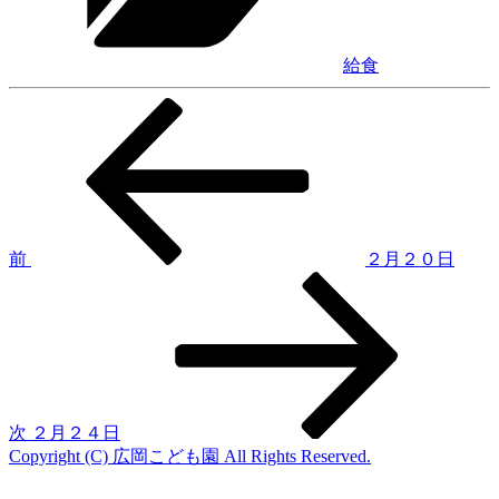
ー
給食
前
投
の
稿
投
稿
ナ
ビ
ゲ
前
２月２０日
次
ー
の
シ
投
稿
ョ
ン
次
２月２４日
Copyright (C) 広岡こども園 All Rights Reserved.