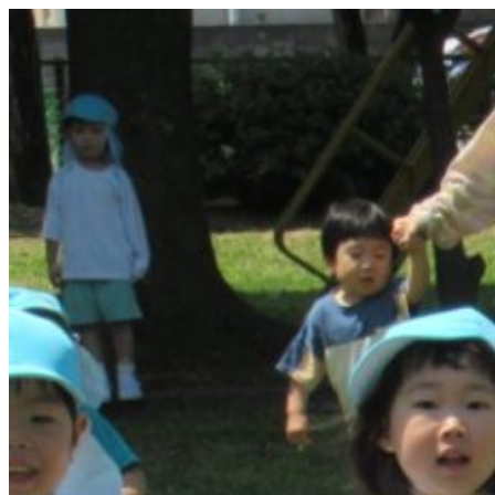
コ
ン
テ
ン
ツ
へ
ス
キ
ッ
プ