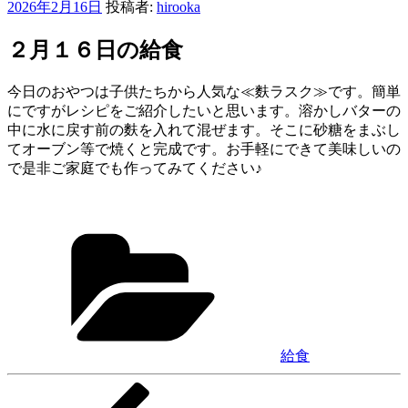
投
2026年2月16日
投稿者:
hirooka
稿
日:
２月１６日の給食
今日のおやつは子供たちから人気な≪麩ラスク≫です。簡単
にですがレシピをご紹介したいと思います。溶かしバターの
中に水に戻す前の麩を入れて混ぜます。そこに砂糖をまぶし
てオーブン等で焼くと完成です。お手軽にできて美味しいの
で是非ご家庭でも作ってみてください♪
カ
テ
ゴ
リ
ー
給食
前
投