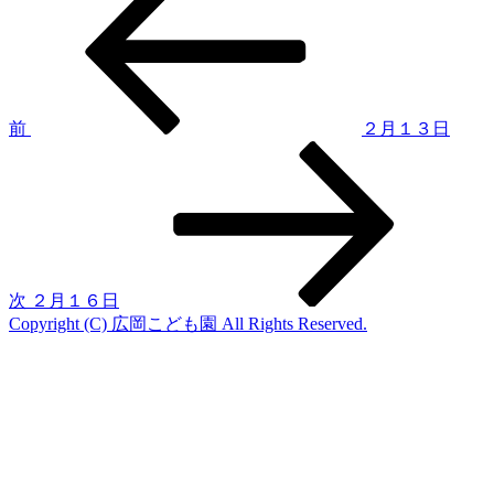
の
稿
投
稿
ナ
ビ
ゲ
前
２月１３日
次
ー
の
シ
投
稿
ョ
ン
次
２月１６日
Copyright (C) 広岡こども園 All Rights Reserved.