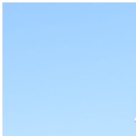
コ
ン
テ
ン
ツ
へ
ス
キ
ッ
プ