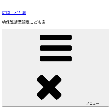
コ
ン
広岡こども園
テ
ン
幼保連携型認定こども園
ツ
へ
ス
キ
ッ
プ
メニュー