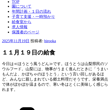
TOP
園について
年間計画・１日の流れ
子育て支援・一時預かり
給食室から
求人情報
保護者のページ
投
2025年11月19日
投稿者:
hirooka
稿
日:
１１月１９日の給食
今日は≪ほうとう風うどん≫です。ほうとうは山梨県民のソ
ウルフード。山梨には、物事がうまく進んだときに「うまい
もんだよ、かぼちゃのほうとう」という言い回しがあるほ
ど、みんなに親しまれている郷土料理だそうです。栄養満点
で体がぽかぽか温まるので、寒い冬はとくに美味しく感じら
れます。
カ