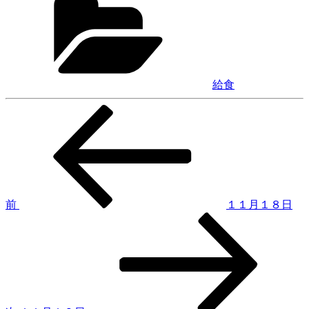
テ
ゴ
リ
ー
給食
前
投
の
稿
投
稿
ナ
ビ
ゲ
前
１１月１８日
次
ー
の
シ
投
稿
ョ
ン