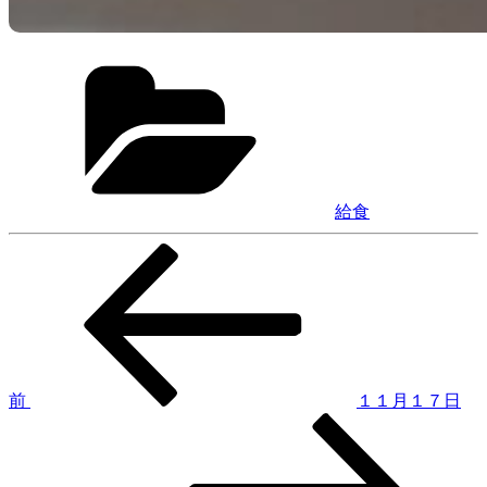
カ
テ
ゴ
リ
ー
給食
前
投
の
稿
投
稿
ナ
ビ
ゲ
前
１１月１７日
次
ー
の
シ
投