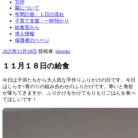
TOP
園について
年間計画・１日の流れ
子育て支援・一時預かり
給食室から
求人情報
保護者のページ
投
2025年11月18日
投稿者:
hirooka
稿
日:
１１月１８日の給食
今日は子供たちから大人気な手作りふりかけの日です。今日
はしらす×青のりの組み合わせのふりかけです。寒いと食欲
が落ちてきますが、ふりかけをかけてもりもりごはんを食べ
てほしいです！