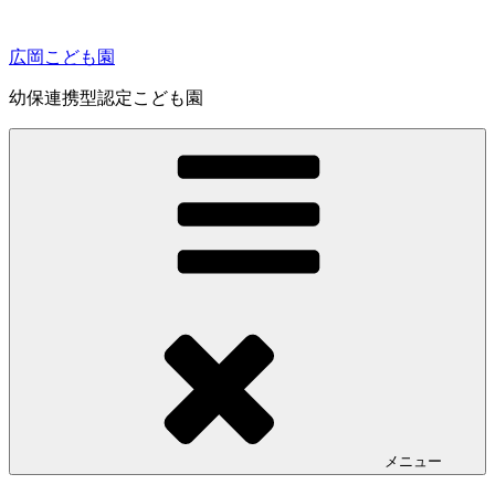
コ
ン
広岡こども園
テ
ン
幼保連携型認定こども園
ツ
へ
ス
キ
ッ
プ
メニュー