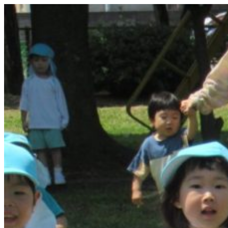
コ
ン
テ
ン
ツ
へ
ス
キ
ッ
プ