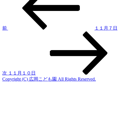
稿
投
稿
ナ
ビ
ゲ
前
１１月７日
次
ー
の
シ
投
稿
ョ
ン
次
１１月１０日
Copyright (C) 広岡こども園 All Rights Reserved.