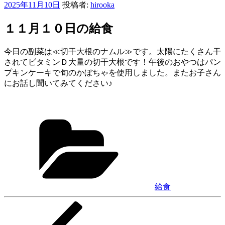
投
2025年11月10日
投稿者:
hirooka
稿
日:
１１月１０日の給食
今日の副菜は≪切干大根のナムル≫です。太陽にたくさん干
されてビタミンＤ大量の切干大根です！午後のおやつはパン
プキンケーキで旬のかぼちゃを使用しました。またお子さん
にお話し聞いてみてください♪
カ
テ
ゴ
リ
ー
給食
前
投
の