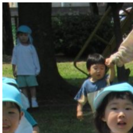
コ
ン
テ
ン
ツ
へ
ス
キ
ッ
プ