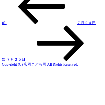
稿
投
稿
ナ
ビ
ゲ
前
７月２４日
次
ー
の
シ
投
稿
ョ
ン
次
７月２５日
Copyright (C) 広岡こども園 All Rights Reserved.