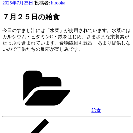
投
2025年7月25日
投稿者:
hirooka
稿
日:
７月２５日の給食
今日のすまし汁には「水菜」が使用されています。水菜には
カルシウム・ビタミンC・鉄をはじめ、さまざまな栄養素が
たっぷり含まれています。食物繊維も豊富！あまり提供しな
いので子供たちの反応が楽しみです。
カ
テ
ゴ
リ
ー
給食
前
投
の