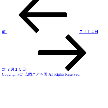
投
の
稿
投
稿
ナ
ビ
ゲ
前
７月１４日
次
ー
の
シ
投
稿
ョ
ン
次
７月１５日
Copyright (C) 広岡こども園 All Rights Reserved.