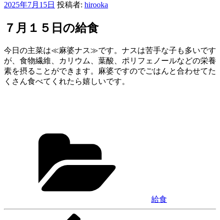
投
2025年7月15日
投稿者:
hirooka
稿
日:
７月１５日の給食
今日の主菜は≪麻婆ナス≫です。ナスは苦手な子も多いです
が、食物繊維、カリウム、葉酸、ポリフェノールなどの栄養
素を摂ることができます。麻婆ですのでごはんと合わせてた
くさん食べてくれたら嬉しいです。
カ
テ
ゴ
リ
ー
給食
前