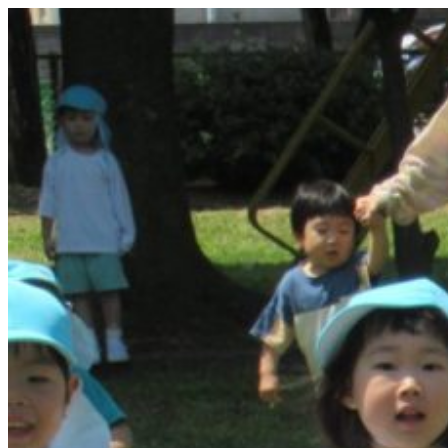
コ
ン
テ
ン
ツ
へ
ス
キ
ッ
プ