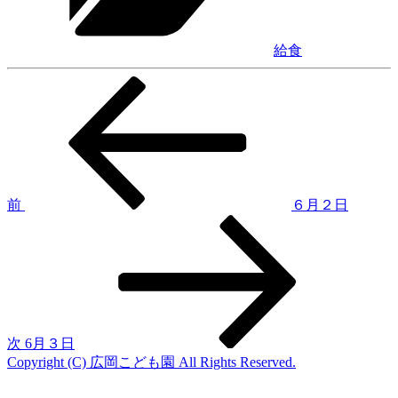
ー
給食
前
投
の
稿
投
稿
ナ
ビ
ゲ
前
６月２日
次
ー
の
シ
投
稿
ョ
ン
次
6月３日
Copyright (C) 広岡こども園 All Rights Reserved.