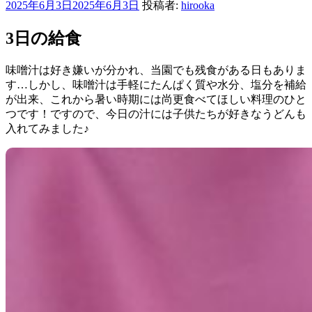
投
2025年6月3日
2025年6月3日
投稿者:
hirooka
稿
日:
3日の給食
味噌汁は好き嫌いが分かれ、当園でも残食がある日もありま
す…しかし、味噌汁は手軽にたんぱく質や水分、塩分を補給
が出来、これから暑い時期には尚更食べてほしい料理のひと
つです！ですので、今日の汁には子供たちが好きなうどんも
入れてみました♪