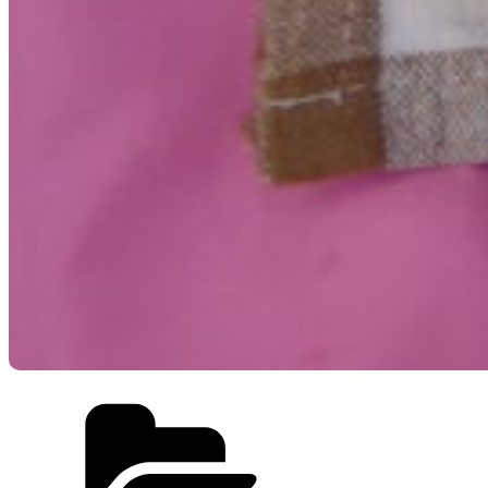
カ
テ
ゴ
リ