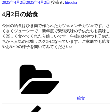
投
2025年4月2日
2025年4月2日
投稿者:
hirooka
稿
日:
4月2日の給食
今日の給食はひき肉で作られたカツ≪メンチカツ≫です。さ
くさくジューシーで、新年度で緊張気味の子供たちも美味し
く楽しく食べてくれたら嬉しいです！午後のおやつも子供た
ちから人気の≪麩ラスク≫になっています。ご家庭でも給食
やおやつの様子を聞いてみてください♪
カ
テ
ゴ
リ
ー
給食
前
投