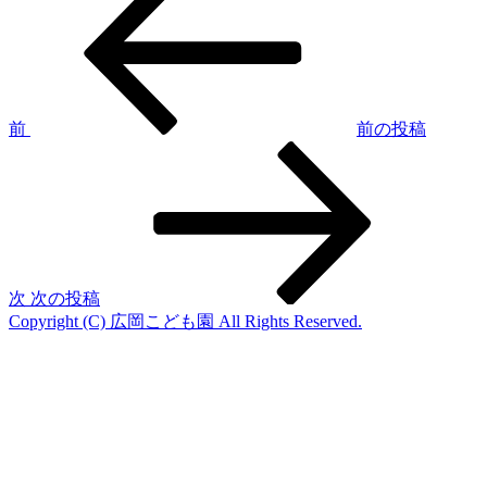
の
稿
投
稿
ナ
ビ
ゲ
前
前の投稿
次
ー
の
シ
投
稿
ョ
ン
次
次の投稿
Copyright (C) 広岡こども園 All Rights Reserved.