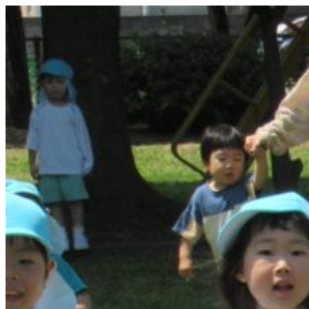
コ
ン
テ
ン
ツ
へ
ス
キ
ッ
プ