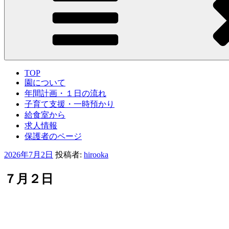
TOP
園について
年間計画・１日の流れ
子育て支援・一時預かり
給食室から
求人情報
保護者のページ
投
2026年7月2日
投稿者:
hirooka
稿
日:
７月２日