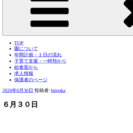
TOP
園について
年間計画・１日の流れ
子育て支援・一時預かり
給食室から
求人情報
保護者のページ
投
2026年6月30日
投稿者:
hirooka
稿
日:
６月３０日