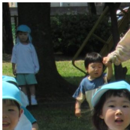
コ
ン
テ
ン
ツ
へ
ス
キ
ッ
プ