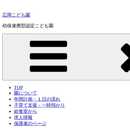
コ
ン
広岡こども園
テ
ン
幼保連携型認定こども園
ツ
へ
ス
キ
ッ
プ
TOP
園について
年間計画・１日の流れ
子育て支援・一時預かり
給食室から
求人情報
保護者のページ