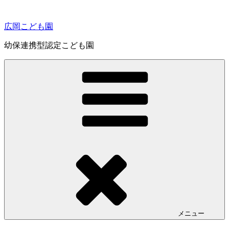
コ
ン
広岡こども園
テ
ン
幼保連携型認定こども園
ツ
へ
ス
キ
ッ
プ
メニュー