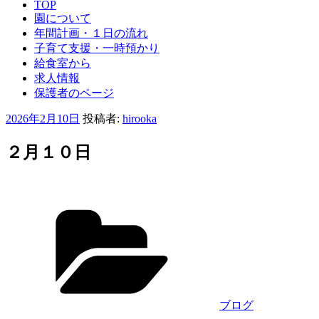
TOP
園について
年間計画・１日の流れ
子育て支援・一時預かり
給食室から
求人情報
保護者のページ
投
2026年2月10日
投稿者:
hirooka
稿
日:
２月１０日
カ
テ
ゴ
リ
ー
ブログ