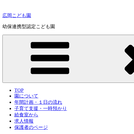
コ
ン
広岡こども園
テ
ン
幼保連携型認定こども園
ツ
へ
ス
キ
ッ
プ
TOP
園について
年間計画・１日の流れ
子育て支援・一時預かり
給食室から
求人情報
保護者のページ