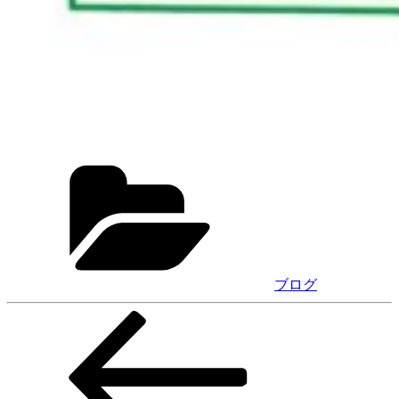
カ
テ
ゴ
リ
ー
ブログ
前
投
の
稿
投
稿
ナ