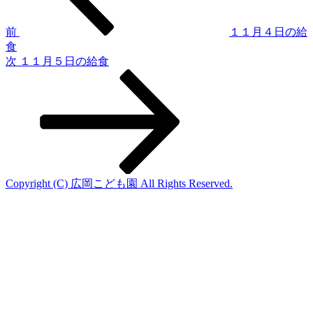
ビ
ゲ
前
１１月４日の給
食
ー
次
次
１１月５日の給食
シ
の
投
ョ
稿
ン
Copyright (C) 広岡こども園 All Rights Reserved.