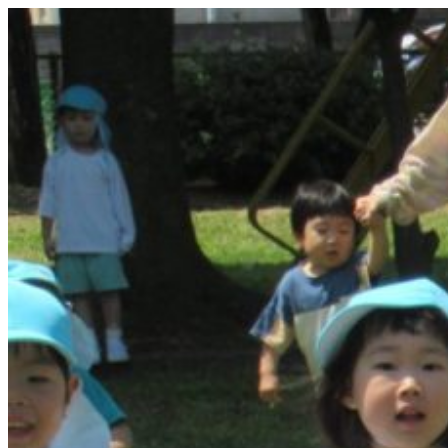
コ
ン
テ
ン
ツ
へ
ス
キ
ッ
プ