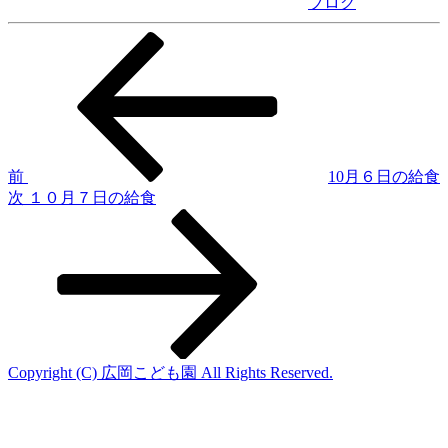
ブログ
前
投
の
稿
投
稿
ナ
ビ
ゲ
前
10月６日の給食
次
次
１０月７日の給食
ー
の
シ
投
稿
ョ
ン
Copyright (C) 広岡こども園 All Rights Reserved.