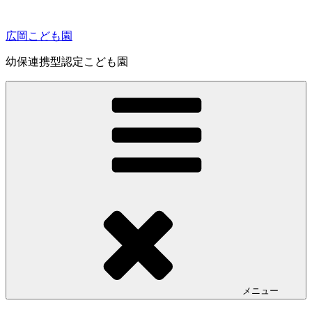
コ
ン
広岡こども園
テ
ン
幼保連携型認定こども園
ツ
へ
ス
キ
ッ
プ
メニュー