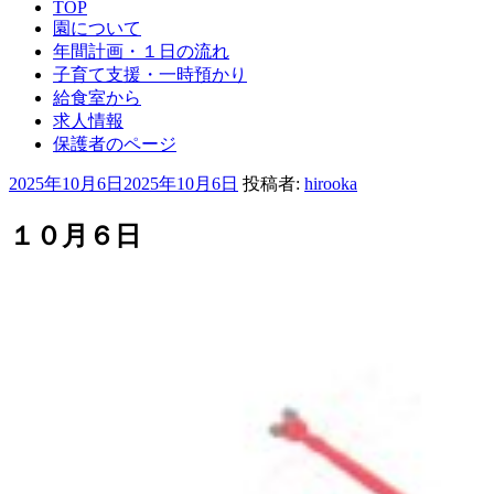
TOP
園について
年間計画・１日の流れ
子育て支援・一時預かり
給食室から
求人情報
保護者のページ
投
2025年10月6日
2025年10月6日
投稿者:
hirooka
稿
日:
１０月６日