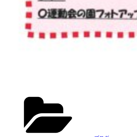
カ
テ
ゴ
リ
ー