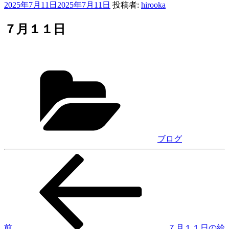
投
2025年7月11日
2025年7月11日
投稿者:
hirooka
稿
日:
７月１１日
カ
テ
ゴ
リ
ー
ブログ
前
投
の
稿
投
稿
ナ
ビ
ゲ
前
７月１１日の給