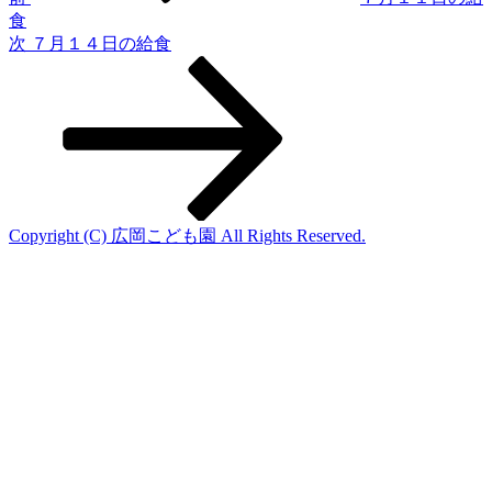
食
ー
次
次
７月１４日の給食
シ
の
投
ョ
稿
ン
Copyright (C) 広岡こども園 All Rights Reserved.