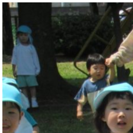
コ
ン
テ
ン
ツ
へ
ス
キ
ッ
プ