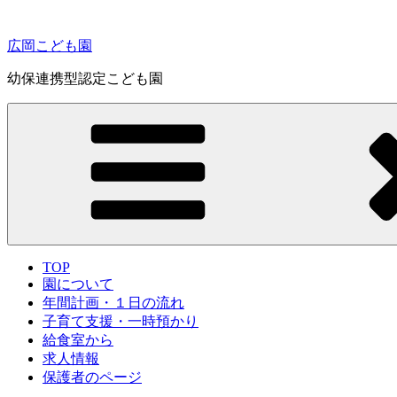
コ
ン
広岡こども園
テ
ン
幼保連携型認定こども園
ツ
へ
ス
キ
ッ
プ
TOP
園について
年間計画・１日の流れ
子育て支援・一時預かり
給食室から
求人情報
保護者のページ