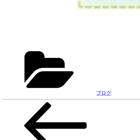
カ
テ
ゴ
リ
ー
ブログ
前
投
の
稿
投
稿
ナ
ビ