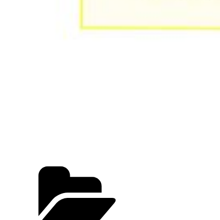
カ
テ
ゴ
リ
ー