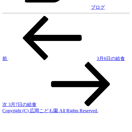
ブログ
前
投
の
稿
投
稿
ナ
ビ
ゲ
前
3月6日の給食
次
ー
の
シ
投
稿
ョ
ン
次
3月7日の給食
Copyright (C) 広岡こども園 All Rights Reserved.