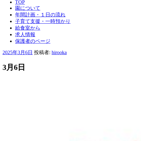
TOP
園について
年間計画・１日の流れ
子育て支援・一時預かり
給食室から
求人情報
保護者のページ
投
2025年3月6日
投稿者:
hirooka
稿
日:
3月6日