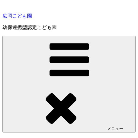
コ
ン
広岡こども園
テ
ン
幼保連携型認定こども園
ツ
へ
ス
キ
ッ
プ
メニュー