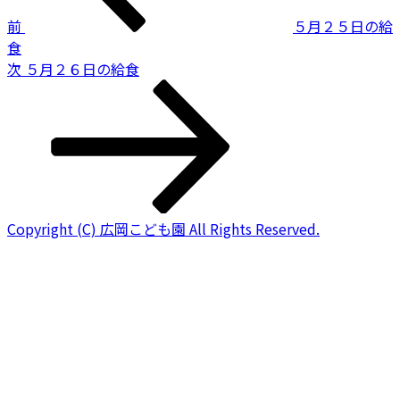
ビ
前
５月２５日の給
ゲ
食
ー
次
次
５月２６日の給食
の
シ
投
ョ
稿
ン
Copyright (C) 広岡こども園 All Rights Reserved.