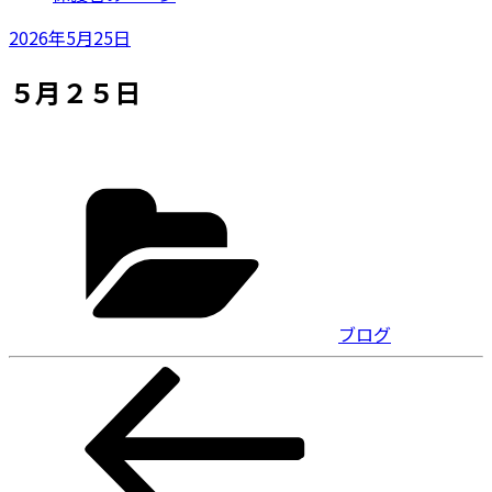
投
2026年5月25日
稿
５月２５日
日:
カ
テ
ゴ
リ
ー
ブログ
投
前
の
稿
投
ナ
稿