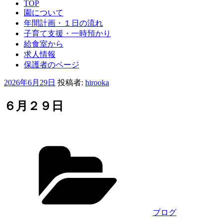
TOP
園について
年間計画・１日の流れ
子育て支援・一時預かり
給食室から
求人情報
保護者のページ
投
2026年6月29日
投稿者:
hirooka
稿
日:
６月２９日
カ
テ
ゴ
リ
ー
ブログ