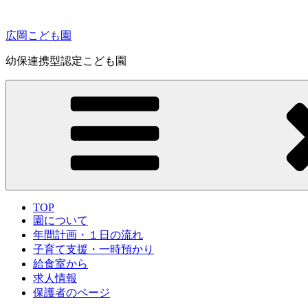
コ
ン
広岡こども園
テ
ン
幼保連携型認定こども園
ツ
へ
ス
キ
ッ
プ
TOP
園について
年間計画・１日の流れ
子育て支援・一時預かり
給食室から
求人情報
保護者のページ