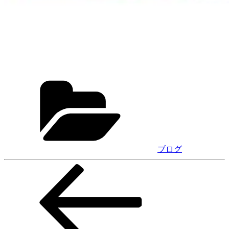
カ
テ
ゴ
リ
ー
ブログ
前
投
の
稿
投
稿
ナ
ビ