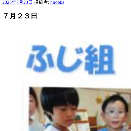
投
2025年7月23日
投稿者:
hirooka
稿
日:
７月２３日