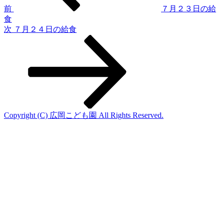
ゲ
前
７月２３日の給
食
ー
次
次
７月２４日の給食
シ
の
投
ョ
稿
ン
Copyright (C) 広岡こども園 All Rights Reserved.