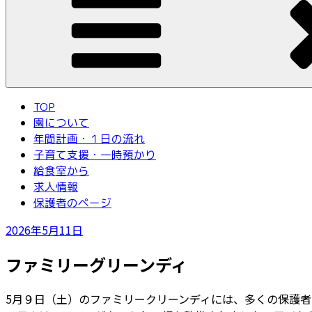
TOP
園について
年間計画・１日の流れ
子育て支援・一時預かり
給食室から
求人情報
保護者のページ
投
2026年5月11日
稿
ファミリーグリーンディ
日:
5月９日（土）のファミリークリーンディには、多くの保護