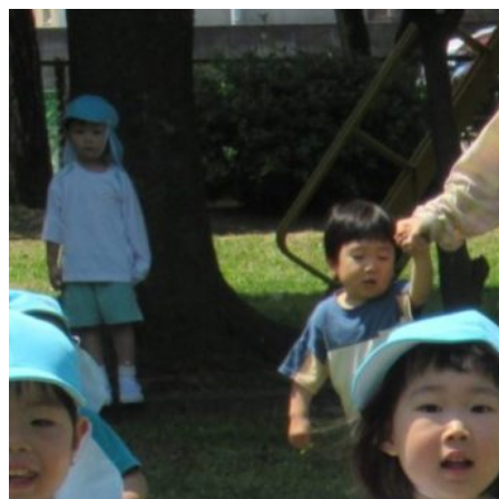
コ
ン
テ
ン
ツ
へ
ス
キ
ッ
プ