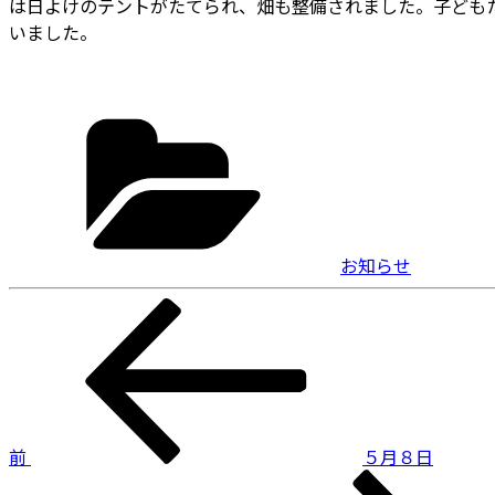
は日よけのテントがたてられ、畑も整備されました。子ども
いました。
カ
テ
ゴ
リ
ー
お知らせ
投
前
の
稿
投
ナ
稿
ビ
前
５月８日
ゲ
次