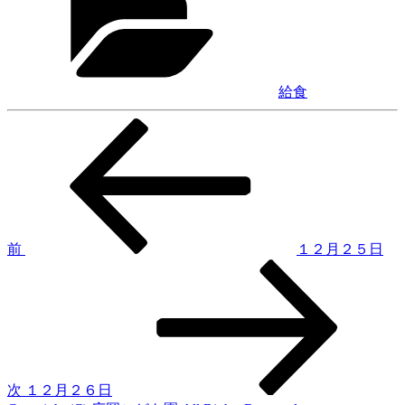
ゴ
リ
ー
給食
前
投
の
稿
投
稿
ナ
ビ
ゲ
前
１２月２５日
次
ー
の
シ
投
稿
ョ
ン
次
１２月２６日