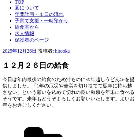
TOP
園について
年間計画・１日の流れ
子育て支援・一時預かり
給食室から
求人情報
保護者のページ
投
2025年12月26日
投稿者:
hirooka
稿
日:
１２月２６日の給食
今日は年内最後の給食のため汁ものに≪年越しうどん≫を提
供しました。「1年の厄災や苦労を切り捨てて翌年に持ち越
さない」という願いを込めて切れの良い麺類を年末に食べる
そうです。来年もどうぞよろしくお願いいたします。よいお
年をお過ごしください。
カ
テ