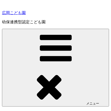
コ
ン
広岡こども園
テ
ン
幼保連携型認定こども園
ツ
へ
ス
キ
ッ
プ
メニュー