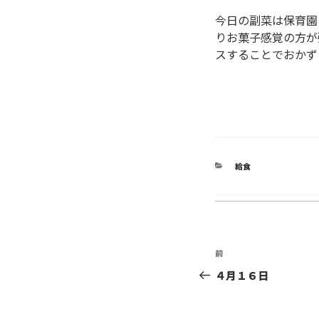
今日の副菜は保育園
りお菓子感覚の方が
スすることでおかず
カ
給食
テ
ゴ
リ
ー
投
前
前
稿
の
４月１６日
投
ナ
稿