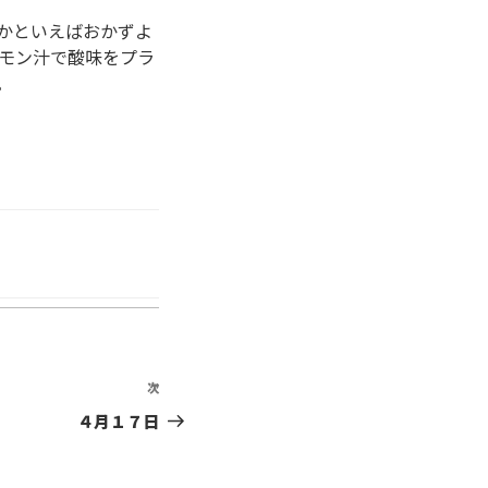
かといえばおかずよ
モン汁で酸味をプラ
。
次
次
の
４月１７日
投
稿