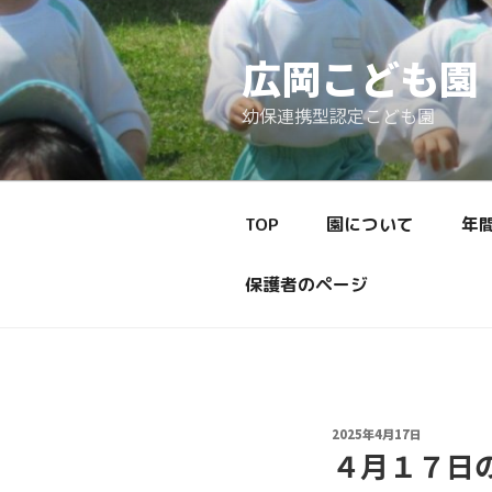
コ
ン
広岡こども園
テ
ン
幼保連携型認定こども園
ツ
へ
ス
キ
ッ
TOP
園について
年
プ
保護者のページ
投
2025年4月17日
稿
４月１７日
日: