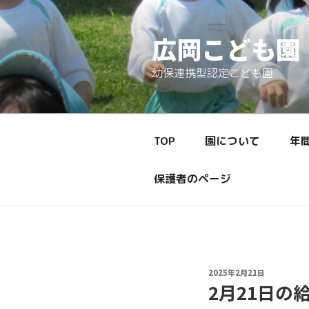
コ
ン
広岡こども園
テ
ン
幼保連携型認定こども園
ツ
へ
ス
キ
ッ
TOP
園について
年
プ
保護者のページ
投
2025年2月21日
稿
2月21日の
日: