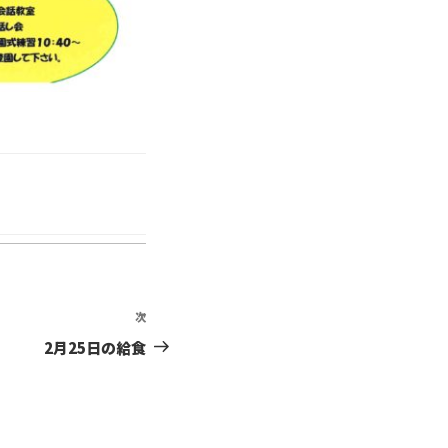
次
次
の
2月25日の給食
投
稿