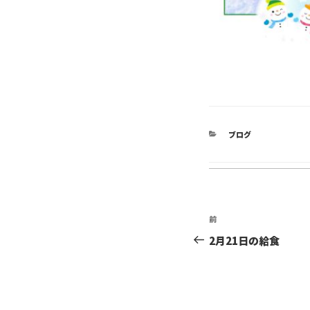
カ
ブログ
テ
ゴ
リ
ー
投
前
前
稿
の
2月21日の給食
投
ナ
稿
ビ