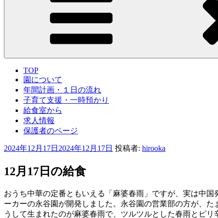
TOP
園について
年間計画・１日の流れ
子育て支援・一時預かり
給食室から
求人情報
保護者のページ
投
2024年12月17日
2024年12月17日
投稿者:
hirooka
稿
日:
12月17日の給食
おうち中華の定番ともいえる「麻婆春雨」ですが、実は中国
ーカーの永谷園が開発しました。永谷園の営業部の方が、た
うして生まれたのが麻婆春雨で、ツルツルとした春雨とピリ