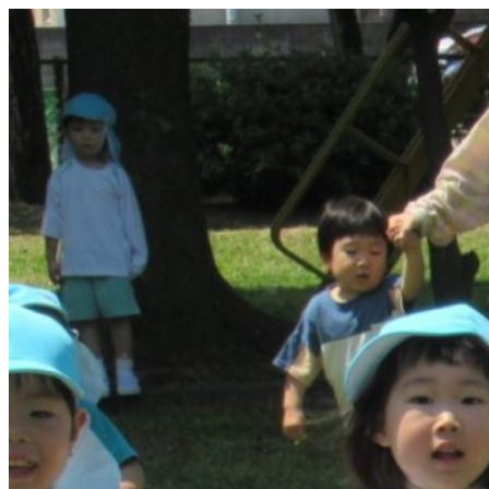
コ
ン
テ
ン
ツ
へ
ス
キ
ッ
プ