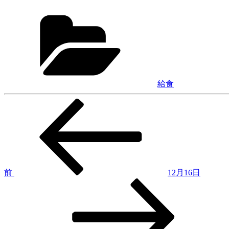
カ
テ
ゴ
リ
ー
給食
前
投
の
稿
投
稿
ナ
ビ
ゲ
前
12月16日
次
ー
の
シ
投
稿
ョ